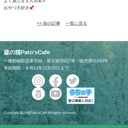
よく遊ぶ甘えん坊君♬
おやつ大好き
<< 前の記事
一覧に戻る
森の猫Pato’sCafe
一種動物取扱業登録：展示第55027号・販売第51243号
有効期限：令和11年12月25日まで
Copyright 森の猫Pato’sCafe All rights reserved.