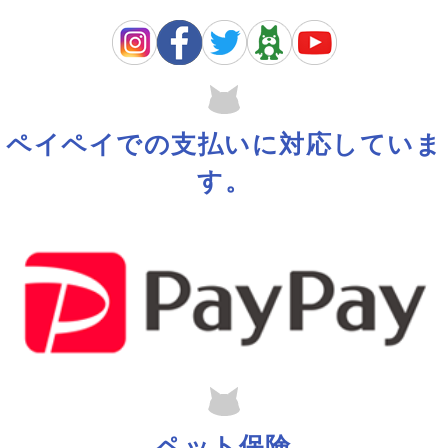
5月も宜しくお願いします。
5月もパトズカフェにて まったりしたお時間を過ごし下さい。 GW
は休まず営業しております
17日(日） 第9回『森の猫雑貨販売
会』開催です。 鳴門市の猫雑貨のお店 『白猫堂ノスタルジック』さ
んとのコラボ！ 雑貨購入だけもOKです。 是非お立ち寄りくださ
い。 5月のお誕生日は 3日 一郎君 ３歳のお誕生日
お
ペイペイでの支払いに対応していま
祝いに来て下さると嬉しいですニャ
KittenRoomは色々な猫種の
す。
可愛い子猫達で賑わってますので 是非是非会いに来て下さいネ
お膝大好きな甘えん坊なKittenさん達です。 ご家族にお迎えご検討
中の方はご相談くださいね♪ 5月もよろしくお願い致します♫
2026.04.28
KittenRoomの七匹の子猫たち
Kitten Roomは、
膝乗り肩乗りのまん丸顔のスコティッシュ五匹兄弟
一匹子の温和なラガマフィン君
ノルウェージャンの美猫、マドンナちゃん
七匹の可愛い子猫で賑わってます。
是非会いに来てくださいね。
ペット保険