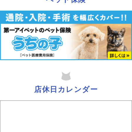
運命感じたらご相談を
2026.04.01
4月のご案内
いつもご来店ありがとうございます。
四月のお誕生日は
１日 (水) ネネ3歳のお誕生日
6日（月）ホック7歳のお誕生日
10日(金）プリエ7歳のお誕生日
お祝いに来て下さると嬉しいですニャ
四月もどうぞ宜しくお願い致します
2026.03.03
店休日カレンダー
3月のご案内
三月も
Pato’sCafe にて長毛モフモフ猫さんと
まったりしたお時間を過ごし下さい。
春休みは休まず営業致します。