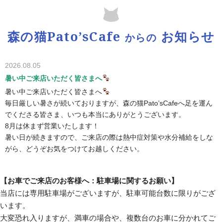
森の猫Pato’sCafe
お知らせ
からの
2026.08.05
暑い中ご来店いただく皆さまへ
暑い中ご来店いただく皆さまへ
毎日厳しい暑さが続いておりますが、森の猫Pato’sCafeへ足を運ん
でくださる皆さま、いつも本当にありがとうございます。
8月は休まず営業いたします！
暑い日が続きますので、ご来店の際は熱中症対策や水分補給をしな
がら、どうぞお気をつけてお越しください。
店内は猫たちもお客様も快適に過ごせるよう、涼しい空間をご用意
しております。
【お車でご来店のお客様へ：駐車場に関するお願い】
暑い夏だからこそ、かわいい猫たちに癒されながら、ゆったりとし
当店には専用駐車場がございますが、駐車可能台数に限りがござ
たひとときを過ごしませんか？
います。
スタッフ・猫たち一同、皆さまのご来店を心よりお待ちしておりま
す
大変恐れ入りますが、満車の場合や、複数台のお車に分かれてご