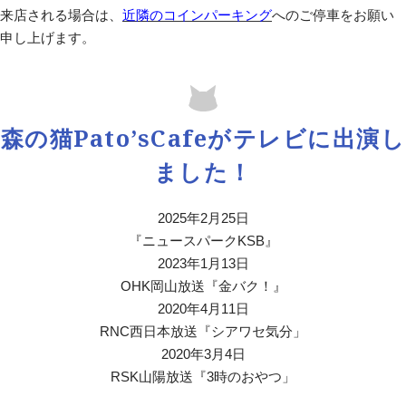
来店される場合は、
近隣のコインパーキング
へのご停車をお願い
2026.07.14
申し上げます。
道路工事のお知らせ
16日(木)10時から12時半頃までカフェ北側の道路で四国電力様が電
気工事を行うため通り抜けできません。
カフェには西側の道路から入って下さるようご協力をお願い致しま
森の猫Pato’sCafeがテレビに出演し
す。
ご不便をおかけしますがよろしくお願いいたします。
ました！
2026.06.04
2025年2月25日
今月の誕生日猫 シオン君
パンシェ君
エネコちゃん
『ニュースパークKSB』
今月のお誕生日の猫スタッフは
2023年1月13日
8日 ラグドールのシオン君。
OHK岡山放送『金バク！』
26日 ノルウェージャンフォレストキャットのパンシェ君
2020年4月11日
29日 マンチカンのエネコちゃん
RNC西日本放送『シアワセ気分」
是非お祝いしてあげて下さいね
2020年3月4日
RSK山陽放送『3時のおやつ」
2026.05.02