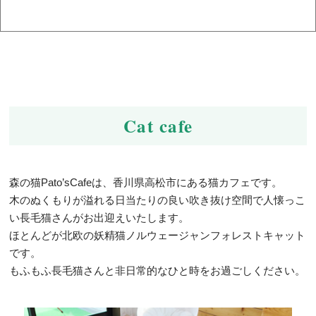
しずつ進めています。 子猫部屋には 新たにラグドールさんが仲間入
りしてます。 是非会いに来てくださいね。 モフモフ猫さんの見せる
時がピークです。 どれだけお手入れしても毛は抜けますが グルーミ
ング頑張っってフワフワにしてますので 是非長毛猫さんの美しさを
感じてもらえたら嬉しい限りです
ご来店をお待ちしております。
2026.02.01
2月の営業日のご案内
Cat cafe
いつも森の猫Pato’sCafe猫カフェを応援していただきありがとうご
ざいます。 ２月の営業日のご案内です。 ２月もよろしくお願い致し
ます。 当店は長毛猫のみの猫カフェのため 毛のコンディション管理
や環境整備に集中する時間、 そして 事務作業・猫カフェの見直しの
森の猫Pato’sCafeは、香川県高松市にある猫カフェです。
ため、 2日〜10日まで お休みをいただくことにしました。 (既にご
木のぬくもりが溢れる日当たりの良い吹き抜け空間で人懐っこ
予約を頂いてる方はご予約通り ご来店下さい) この期間は、 ・猫た
い長毛猫さんがお出迎えいたします。
ちの毛・体調のケア ・店内環境の整備 ・より快適に過ごしていただ
ほとんどが北欧の妖精猫ノルウェージャンフォレストキャット
くための準備 をしっかり行います
ご理解いただけますと幸いで
です。
す
もふもふ長毛猫さんと非日常的なひと時をお過ごしください。