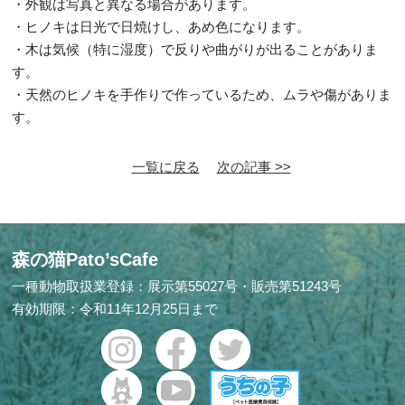
・外観は写真と異なる場合があります。
・ヒノキは日光で日焼けし、あめ色になります。
・木は気候（特に湿度）で反りや曲がりが出ることがありま
す。
・天然のヒノキを手作りで作っているため、ムラや傷がありま
す。
一覧に戻る
次の記事 >>
森の猫Pato’sCafe
一種動物取扱業登録：展示第55027号・販売第51243号
有効期限：令和11年12月25日まで