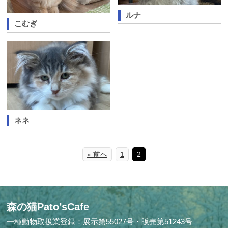
ルナ
こむぎ
ネネ
« 前へ
1
2
森の猫Pato’sCafe
一種動物取扱業登録：展示第55027号・販売第51243号